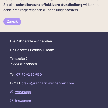
Sie eine
schnellere und effektivere
Wundheilung
willkommen -
dank ihres körpereigenen Wundheilungsboosters.
Zurück
Die Zahnärzte Winnenden
Dr. Babette Friedrich + Team
Torstraße 9
71364 Winnenden
Tel.
07195 92 92 95 0
E-Mail:
praxis@zahnarzt-winnenden.com
WhatsApp
Instagram