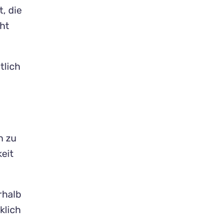
, die
cht
tlich
n zu
eit
rhalb
klich