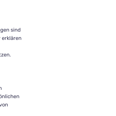
ngen sind
 erklären
tzen.
n
önlichen
 von