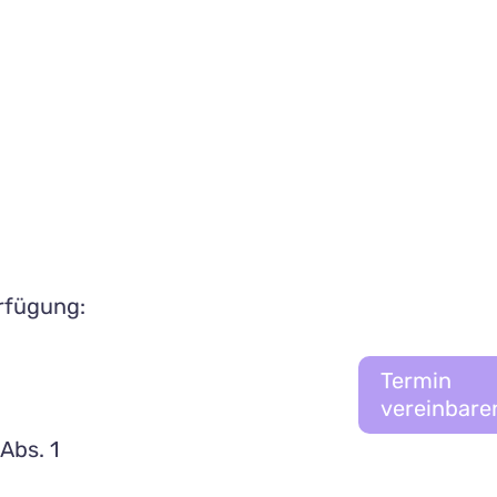
rfügung:
Termin
vereinbare
Abs. 1
n