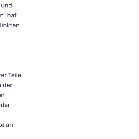
t und
n" hat
linkten
er Teile
b der
on
oder
te an