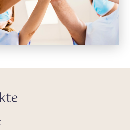
kte
t