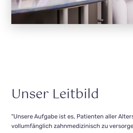
Unser Leitbild
"Unsere Aufgabe ist es, Patienten aller Alte
vollum­fäng­lich zahn­medi­zinisch zu versorg