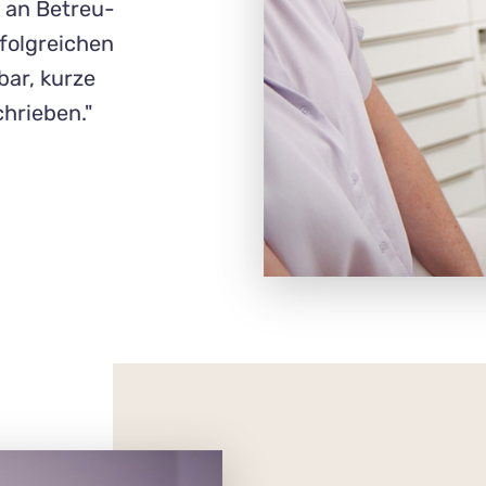
ß an Betreu­
folg­reichen
­bar, kurze
hrieben."